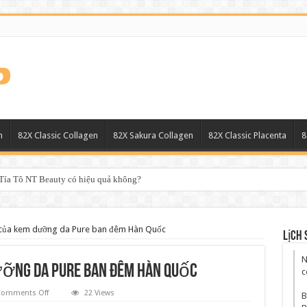
n
82X Classic Collagen
82X Sakura Collagen
82X Classic Placenta
8
ía Tô NT Beauty có hiệu quả không?
 của kem dưỡng da Pure ban đêm Hàn Quốc
Lịch 
N
ưỡng da Pure ban đêm Hàn Quốc
c
on
omments Off
22 Views
B
Tác