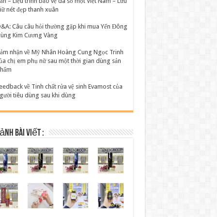
ản – Liệu trình bảo vệ da số một Việt Nam – Lưu
iữ nét đẹp thanh xuân
&A: Câu câu hỏi thường gặp khi mua Yến Đông
rùng Kim Cương Vàng
ảm nhận về Mỹ Nhân Hoàng Cung Ngọc Trinh
ủa chị em phụ nữ sau một thời gian dùng sản
hẩm
eedback về Tinh chất rửa vệ sinh Evamost của
gười tiêu dùng sau khi dùng
ảnh bài viết :