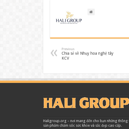
Previous
Chia sẻ về Nhụy hoa nghệ tây
KCV
Haligroup.org – nơi mang đến cho bạn những thông tin
sản phẩm chăm sóc sức khỏe và sắc đẹp cao cấp.