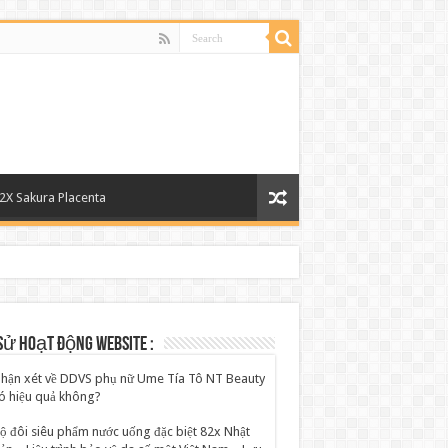
2X Sakura Placenta
sử hoạt động website :
hận xét về DDVS phụ nữ Ume Tía Tô NT Beauty
ó hiệu quả không?
ộ đôi siêu phẩm nước uống đặc biệt 82x Nhật