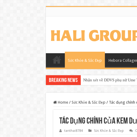
Sức Khỏe & Sắc Đẹp
Hebora Collage
Breaking News
Nhận xét về DDVS phụ nữ Ume T
Home
/
Sức Khỏe & Sắc Đẹp
/
Tác dụng chính
Tác dụng chính của kem d
tanthai8784
Sức Khỏe & Sắc Đẹp
C