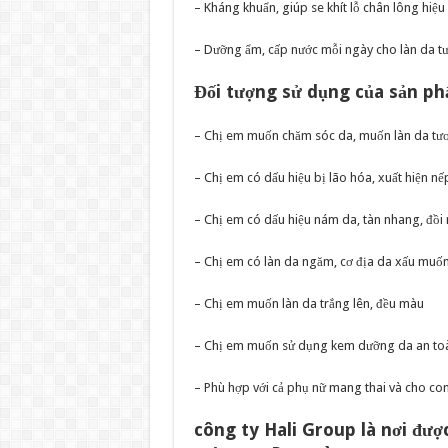
– Kháng khuẩn, giúp se khít lỗ chân lông hiệu
– Dưỡng ẩm, cấp nước mỗi ngày cho làn da t
Đối tượng sử dụng của sản 
– Chị em muốn chăm sóc da, muốn làn da tươi
– Chị em có dấu hiệu bị lão hóa, xuất hiện nế
– Chị em có dấu hiệu nám da, tàn nhang, đồ
– Chị em có làn da ngăm, cơ địa da xấu muốn 
– Chị em muốn làn da trắng lên, đều màu
– Chị em muốn sử dụng kem dưỡng da an toàn
– Phù hợp với cả phụ nữ mang thai và cho co
công ty Hali Group là nơi đư