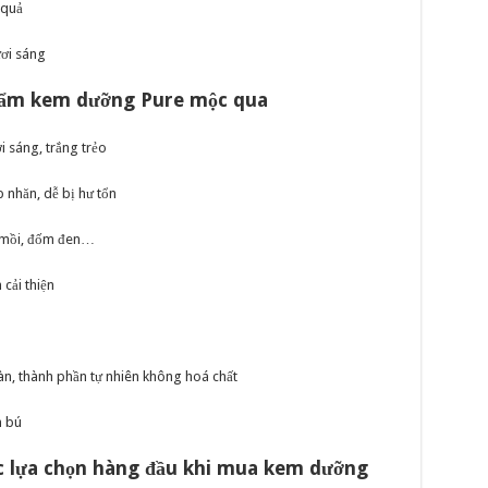
 quả
ươi sáng
phẩm kem dưỡng Pure mộc qua
 sáng, trắng trẻo
p nhăn, dễ bị hư tổn
i mồi, đốm đen…
cải thiện
, thành phần tự nhiên không hoá chất
n bú
ợc lựa chọn hàng đầu khi mua kem dưỡng