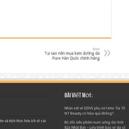
Next
Tại sao nên mua kem dưỡng da
Pure Hàn Quốc chính hãng
Bài viết mới :
Nhận xét về DDVS phụ nữ Ume Tía Tô
NT Beauty có hiệu quả không?
 và kiến thức hữu ích về các
Bộ đôi siêu phẩm nước uống đặc biệt
82x Nhật Bản – Liệu trình bảo vệ da số