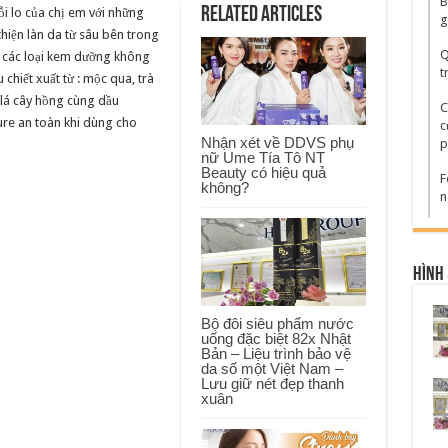
B
dụng
Related Articles
 lo của chị em với những
chính
g
của
thiện làn da từ sâu bên trong
kem
Q
 các loại kem dưỡng không
dưỡng
da
t
chiết xuất từ : mộc qua, trà
Pure
ban
& lá cây hồng cùng dầu
C
đêm
ure an toàn khi dùng cho
Hàn
c
Quốc
Nhận xét về DDVS phụ
p
nữ Ume Tía Tô NT
Beauty có hiệu quả
F
không?
n
Hình 
Bộ đôi siêu phẩm nước
uống đặc biệt 82x Nhật
Bản – Liệu trình bảo vệ
da số một Việt Nam –
Lưu giữ nét đẹp thanh
xuân