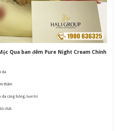
Mộc Qua ban đêm Pure Night Cream Chính
á da
ốm thâm
 da căng bóng, tươi trẻ
đổi chất