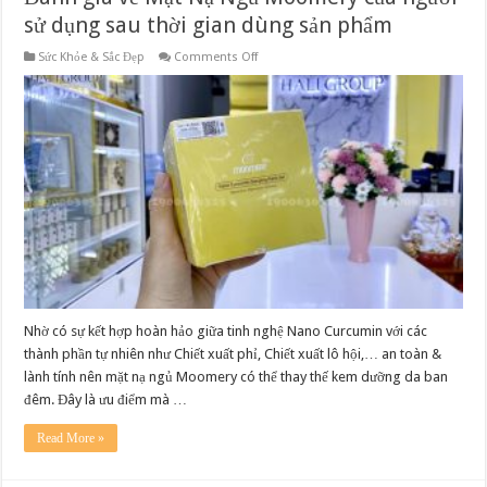
sử dụng sau thời gian dùng sản phẩm
on
Sức Khỏe & Sắc Đẹp
Comments Off
Đánh
giá
về
Mặt
Nạ
Ngủ
Moomery
của
người
sử
dụng
sau
thời
gian
dùng
sản
phẩm
Nhờ có sự kết hợp hoàn hảo giữa tinh nghệ Nano Curcumin với các
thành phần tự nhiên như Chiết xuất phỉ, Chiết xuất lô hội,… an toàn &
lành tính nên mặt nạ ngủ Moomery có thể thay thế kem dưỡng da ban
đêm. Đây là ưu điểm mà …
Read More »