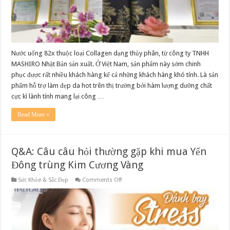
–
Liệu
trình
bảo
vệ
da
số
một
Nước uống 82x thuộc loại Collagen dạng thủy phân, từ công ty TNHH
Việt
MASHIRO Nhật Bản sản xuất. Ở Việt Nam, sản phẩm này sớm chinh
Nam
–
phục được rất nhiều khách hàng kể cả những khách hàng khó tính. Là sản
Lưu
giữ
phẩm hỗ trợ làm đẹp da hot trên thị trường bởi hàm lượng dưỡng chất
nét
cực kì lành tính mang lại công …
đẹp
thanh
xuân
Read More »
Q&A: Câu câu hỏi thường gặp khi mua Yến
Đông trùng Kim Cương Vàng
on
Sức Khỏe & Sắc Đẹp
Comments Off
Q&A:
Câu
câu
hỏi
thường
gặp
khi