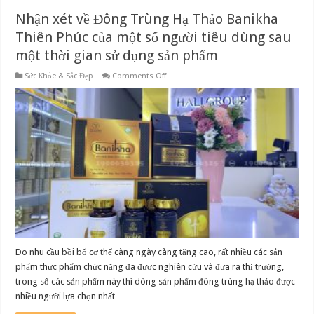
Nhận xét về Đông Trùng Hạ Thảo Banikha
Thiên Phúc của một số người tiêu dùng sau
một thời gian sử dụng sản phẩm
on
Sức Khỏe & Sắc Đẹp
Comments Off
Nhận
xét
về
Đông
Trùng
Hạ
Thảo
Banikha
Thiên
Phúc
của
một
số
người
tiêu
dùng
sau
một
thời
Do nhu cầu bồi bổ cơ thể càng ngày càng tăng cao, rất nhiều các sản
gian
phẩm thực phẩm chức năng đã được nghiên cứu và đưa ra thị trường,
sử
dụng
trong số các sản phẩm này thì dòng sản phẩm đông trùng hạ thảo được
sản
phẩm
nhiều người lựa chọn nhất …