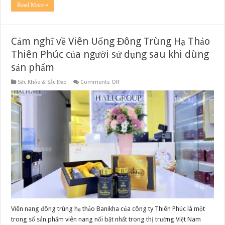
Read More »
Cảm nghĩ về Viên Uống Đông Trùng Hạ Thảo
Thiên Phúc của người sử dụng sau khi dùng
sản phẩm
on
Sức Khỏe & Sắc Đẹp
Comments Off
Cảm
nghĩ
về
Viên
Uống
Đông
Trùng
Hạ
Thảo
Thiên
Phúc
của
người
sử
dụng
sau
khi
dùng
sản
Viên nang đông trùng hạ thảo Banikha của công ty Thiên Phúc là một
phẩm
trong số sản phẩm viên nang nổi bật nhất trong thị trường Việt Nam