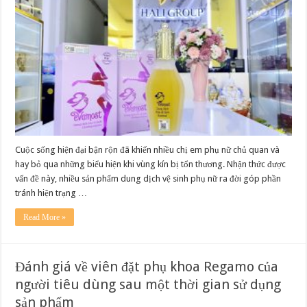
Tinh
chất
rửa
vệ
sinh
Evamost
của
người
tiêu
dùng
sau
khi
dùng
Cuộc sống hiện đại bận rộn đã khiến nhiều chị em phụ nữ chủ quan và
hay bỏ qua những biểu hiện khi vùng kín bị tổn thương. Nhận thức được
vấn đề này, nhiều sản phẩm dung dịch vệ sinh phụ nữ ra đời góp phần
tránh hiện trạng …
Read More »
Đánh giá về viên đặt phụ khoa Regamo của
người tiêu dùng sau một thời gian sử dụng
sản phẩm