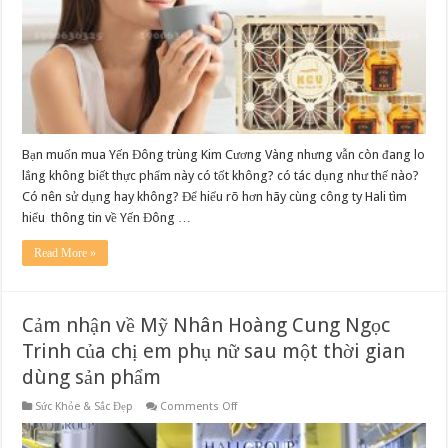
mua
Yến
Đông
trùng
Kim
Cương
Vàng
Bạn muốn mua Yến Đông trùng Kim Cương Vàng nhưng vẫn còn đang lo
lắng không biết thực phẩm này có tốt không? có tác dụng như thế nào?
Có nên sử dụng hay không? Để hiểu rõ hơn hãy cùng công ty Hali tìm
hiểu thông tin về Yến Đông …
Read More »
Cảm nhận về Mỹ Nhân Hoàng Cung Ngọc
Trinh của chị em phụ nữ sau một thời gian
dùng sản phẩm
on
Sức Khỏe & Sắc Đẹp
Comments Off
Cảm
nhận
về