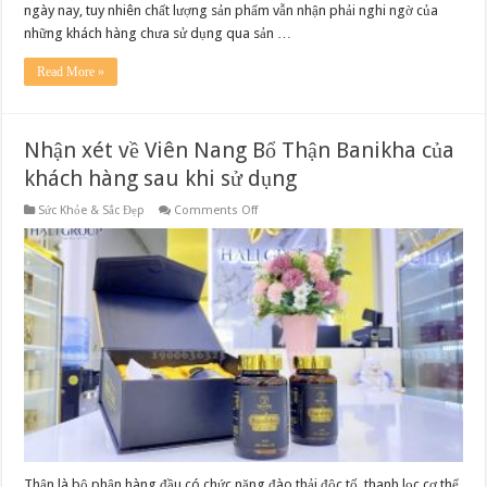
ngày nay, tuy nhiên chất lượng sản phẩm vẫn nhận phải nghi ngờ của
những khách hàng chưa sử dụng qua sản …
Read More »
Nhận xét về Viên Nang Bổ Thận Banikha của
khách hàng sau khi sử dụng
on
Sức Khỏe & Sắc Đẹp
Comments Off
Nhận
xét
về
Viên
Nang
Bổ
Thận
Banikha
của
khách
hàng
sau
khi
sử
dụng
Thận là bộ phận hàng đầu có chức năng đào thải độc tố, thanh lọc cơ thể.