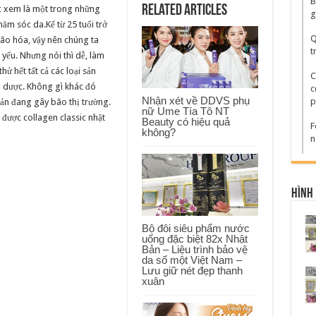
B
Uống
Related Articles
c xem là một trong những
82x
g
Classic
ăm sóc da.Kể từ 25 tuổi trở
Collagen
Q
lão hóa, vậy nên chúng ta
Nhật
Bản
t
 yếu. Nhưng nói thì dễ, làm
có
tốt
hử hết tất cả các loại sản
C
không?
n dược. Không gì khác đó
c
Nhận xét về DDVS phụ
p
bản đang gây bão thị trường.
nữ Ume Tía Tô NT
được collagen classic nhật
Beauty có hiệu quả
F
không?
n
Hình 
Bộ đôi siêu phẩm nước
uống đặc biệt 82x Nhật
Bản – Liệu trình bảo vệ
da số một Việt Nam –
Lưu giữ nét đẹp thanh
xuân