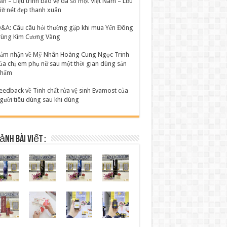
ản – Liệu trình bảo vệ da số một Việt Nam – Lưu
iữ nét đẹp thanh xuân
&A: Câu câu hỏi thường gặp khi mua Yến Đông
rùng Kim Cương Vàng
ảm nhận về Mỹ Nhân Hoàng Cung Ngọc Trinh
ủa chị em phụ nữ sau một thời gian dùng sản
hẩm
eedback về Tinh chất rửa vệ sinh Evamost của
gười tiêu dùng sau khi dùng
ảnh bài viết :