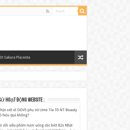
2X Sakura Placenta
sử hoạt động website :
hận xét về DDVS phụ nữ Ume Tía Tô NT Beauty
ó hiệu quả không?
ộ đôi siêu phẩm nước uống đặc biệt 82x Nhật