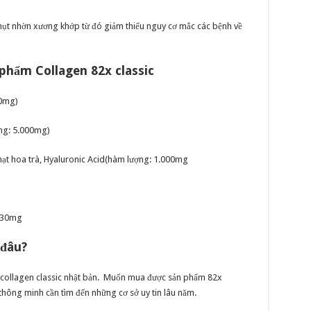
u hụt nhờn xương khớp từ đó giảm thiểu nguy cơ mắc các bệnh về
phẩm Collagen 82x classic
00mg)
ợng: 5.000mg)
 hạt hoa trà, Hyaluronic Acid(hàm lượng: 1.000mg
 330mg
 đâu?
x collagen classic nhật bản. Muốn mua được sản phẩm 82x
thông minh cần tìm đến những cơ sở uy tin lâu năm.