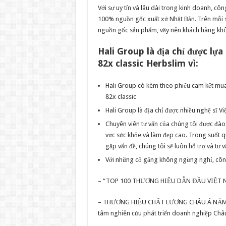
Với sự uy tín và lâu dài trong kinh doanh, c
100% nguồn gốc xuất xứ Nhật Bản. Trên mỗi s
nguồn gốc sản phẩm, vậy nên khách hàng khô
Hali Group là địa chỉ được lự
82x classic Herbslim vì:
Hali Group có kèm theo phiếu cam kết mua
82x classic
Hali Group là địa chỉ được nhiều nghệ sĩ Việ
Chuyên viên tư vấn của chúng tôi được đào
vực sức khỏe và làm đẹp cao. Trong suốt q
gặp vấn đề, chúng tôi sẽ luôn hỗ trợ và tư v
Với những cố gắng không ngừng nghỉ, công 
– “TOP 100 THƯƠNG HIỆU DẪN ĐẦU VIỆT NA
– THƯƠNG HIỆU CHẤT LƯỢNG CHÂU Á NĂM 201
tâm nghiên cứu phát triển doanh nghiệp Châ