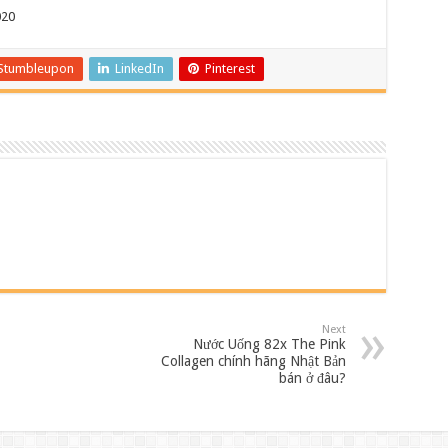
020
Stumbleupon
LinkedIn
Pinterest
Next
Nước Uống 82x The Pink
Collagen chính hãng Nhật Bản
bán ở đâu?