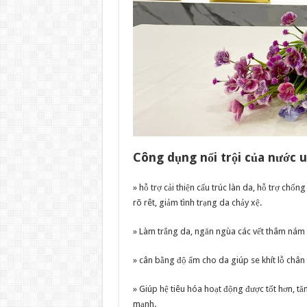
Công dụng nổi trội của nước u
» hỗ trợ cải thiện cấu trúc làn da, hỗ trợ chố
rõ rêt, giảm tình trạng da chảy xệ.
» Làm trắng da, ngăn ngùa các vết thâm nám
» cân bằng độ ẩm cho da giúp se khít lỗ châ
» Giúp hệ tiêu hóa hoạt động được tốt hơn, tăn
mạnh.