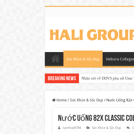
Sức Khỏe & Sắc Đẹp
Hebora Collage
Breaking News
Nhận xét về DDVS phụ nữ Ume T
Home
/
Sức Khỏe & Sắc Đẹp
/
Nước Uống 82x C
Nước Uống 82x Classic Co
tanthai8784
Sức Khỏe & Sắc Đẹp
C