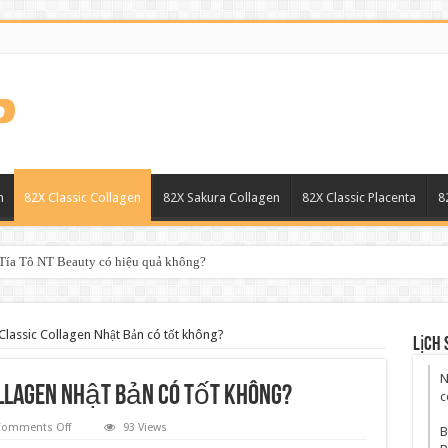
n
82X Classic Collagen
82X Sakura Collagen
82X Classic Placenta
8
ía Tô NT Beauty có hiệu quả không?
lassic Collagen Nhật Bản có tốt không?
Lịch 
N
llagen Nhật Bản có tốt không?
c
on
omments Off
93 Views
B
Nước