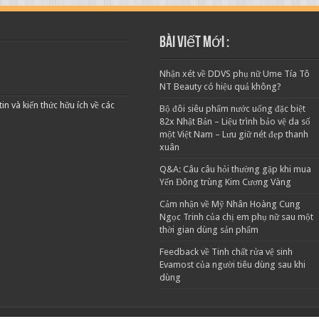
Bài viết mới :
Nhận xét về DDVS phụ nữ Ume Tía Tô
NT Beauty có hiệu quả không?
 và kiến thức hữu ích về các
Bộ đôi siêu phẩm nước uống đặc biệt
82x Nhật Bản – Liệu trình bảo vệ da số
một Việt Nam – Lưu giữ nét đẹp thanh
xuân
Q&A: Câu câu hỏi thường gặp khi mua
Yến Đông trùng Kim Cương Vàng
Cảm nhận về Mỹ Nhân Hoàng Cung
Ngọc Trinh của chị em phụ nữ sau một
thời gian dùng sản phẩm
Feedback về Tinh chất rửa vệ sinh
Evamost của người tiêu dùng sau khi
dùng