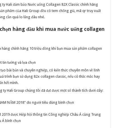
ông ty Hali đảm bảo Nước uống Collagen 82X Classic chính hãng
ản phẩm của Hali Group đều có tem chống giả, mã qr truy xuất
ng cần quá lo lắng đâu nhé.
a chọn hàng đầu khi mua nước uống collagen
 hàng chính hãng 10 triệu đồng khi bạn mua sản phẩm collagen
t tin tưởng và lựa chọn
 tạo bài bản và chuyên nghiệp, có kiến thức chuyên môn về lĩnh
uá trình bạn sử dụng 82x collagen classic, nếu có thắc mắc hay
ấn hết mình.
ty Hali Group chúng tôi đã đạt được một số thành tích dưới đây:
M NĂM 2018” do người tiêu dùng bình chọn
9 được Hiệp hội thông tin Công nghiệp Châu Á cùng Trung
u Á bình chọn