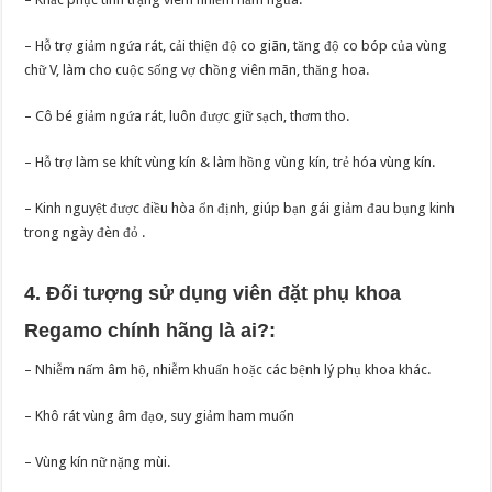
– Hỗ trợ giảm ngứa rát, cải thiện độ co giãn, tăng độ co bóp của vùng
chữ V, làm cho cuộc sống vợ chồng viên mãn, thăng hoa.
– Cô bé giảm ngứa rát, luôn được giữ sạch, thơm tho.
– Hỗ trợ làm se khít vùng kín & làm hồng vùng kín, trẻ hóa vùng kín.
– Kinh nguyệt được điều hòa ổn định, giúp bạn gái giảm đau bụng kinh
trong ngày đèn đỏ .
4. Đối tượng sử dụng viên đặt phụ khoa
Regamo chính hãng là ai?:
– Nhiễm nấm âm hộ, nhiễm khuẩn hoặc các bệnh lý phụ khoa khác.
– Khô rát vùng âm đạo, suy giảm ham muốn
– Vùng kín nữ nặng mùi.