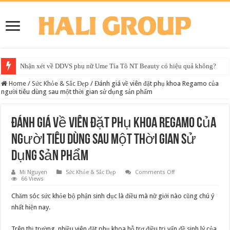
Nhận xét về DDVS phụ nữ Ume Tía Tô NT Beauty có hiệu quả không?
Home
/
Sức Khỏe & Sắc Đẹp
/
Đánh giá về viên đặt phụ khoa Regamo của
người tiêu dùng sau một thời gian sử dụng sản phẩm
Đánh giá về viên đặt phụ khoa Regamo của
người tiêu dùng sau một thời gian sử
dụng sản phẩm
on
Mi Nguyen
Sức Khỏe & Sắc Đẹp
Comments Off
Đánh
66 Views
giá
về
Chăm sóc sức khỏe bộ phận sinh dục là điều mà nữ giới nào cũng chú ý
viên
đặt
nhất hiện nay.
phụ
khoa
Regamo
Trên thị trường, nhiều viên đặt phụ khoa hỗ trợ điều trị vấn đề sinh lý của