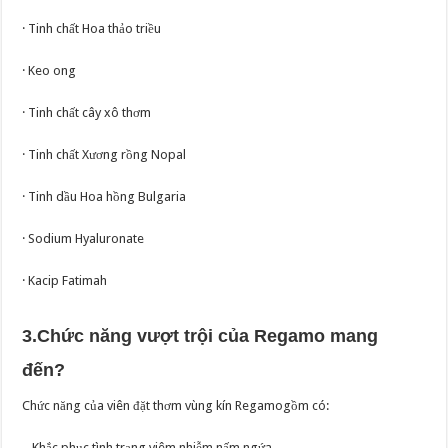
· Tinh chất Hoa thảo triều
· Keo ong
· Tinh chất cây xô thơm
· Tinh chất Xương rồng Nopal
· Tinh dầu Hoa hồng Bulgaria
· Sodium Hyaluronate
· Kacip Fatimah
3.Chức năng vượt trội của Regamo mang
đến?
Chức năng của viên đặt thơm vùng kín Regamogồm có:
– Khắc phục tình trạng viêm nhiễm nấm ngứa.