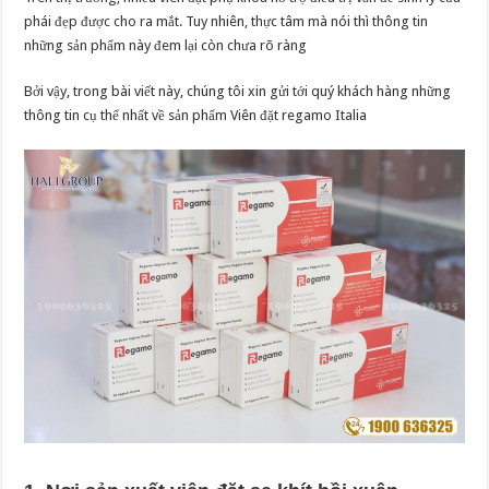
của
người
phái đẹp được cho ra mắt. Tuy nhiên, thực tâm mà nói thì thông tin
tiêu
những sản phẩm này đem lại còn chưa rõ ràng
dùng
sau
một
thời
Bởi vậy, trong bài viết này, chúng tôi xin gửi tới quý khách hàng những
gian
thông tin cụ thể nhất về sản phẩm Viên đặt regamo Italia
sử
dụng
sản
phẩm