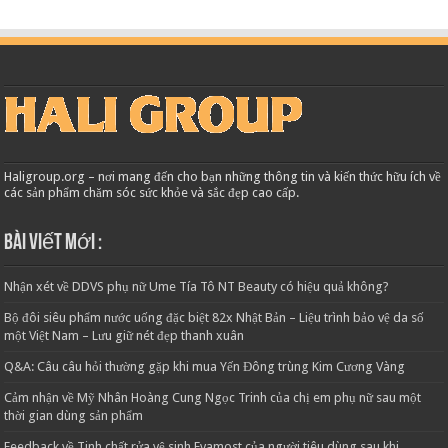
Haligroup.org – nơi mang đến cho bạn những thông tin và kiến thức hữu ích về
các sản phẩm chăm sóc sức khỏe và sắc đẹp cao cấp.
Bài viết mới :
Nhận xét về DDVS phụ nữ Ume Tía Tô NT Beauty có hiệu quả không?
Bộ đôi siêu phẩm nước uống đặc biệt 82x Nhật Bản – Liệu trình bảo vệ da số
một Việt Nam – Lưu giữ nét đẹp thanh xuân
Q&A: Câu câu hỏi thường gặp khi mua Yến Đông trùng Kim Cương Vàng
Cảm nhận về Mỹ Nhân Hoàng Cung Ngọc Trinh của chị em phụ nữ sau một
thời gian dùng sản phẩm
Feedback về Tinh chất rửa vệ sinh Evamost của người tiêu dùng sau khi