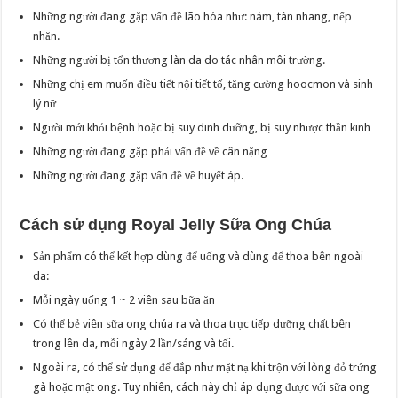
Những người đang gặp vấn đề lão hóa như: nám, tàn nhang, nếp
nhăn.
Những người bị tổn thương làn da do tác nhân môi trường.
Những chị em muốn điều tiết nội tiết tố, tăng cường hoocmon và sinh
lý nữ
Người mới khỏi bệnh hoặc bị suy dinh dưỡng, bị suy nhược thần kinh
Những người đang gặp phải vấn đề về cân nặng
Những người đang gặp vấn đề về huyết áp.
Cách sử dụng Royal Jelly Sữa Ong Chúa
Sản phẩm có thể kết hợp dùng để uống và dùng để thoa bên ngoài
da:
Mỗi ngày uống 1 ~ 2 viên sau bữa ăn
Có thể bẻ viên sữa ong chúa ra và thoa trực tiếp dưỡng chất bên
trong lên da, mỗi ngày 2 lần/sáng và tối.
Ngoài ra, có thể sử dụng để đắp như mặt nạ khi trộn với lòng đỏ trứng
gà hoặc mật ong. Tuy nhiên, cách này chỉ áp dụng được với sữa ong