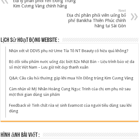
Đại lý phân phối Yến Đông Trùng
Kim Cương Vàng chính hãng
Next
Địa chỉ phân phối viên uống bổ
phế Banikha Thiên Phúc chính
hãng tại Sài Gòn
Lịch sử hoạt động website :
Nhận xét về DDVS phụ nữ Ume Tía Tô NT Beauty có hiệu quả không?
Bộ đôi siêu phẩm nước uống đặc biệt 82x Nhật Bản – Liệu trình bảo vệ da
số một Việt Nam – Lưu giữ nét đẹp thanh xuân
Q&A: Câu câu hỏi thường gặp khi mua Yến Đông trùng Kim Cương Vàng
Cảm nhận về Mỹ Nhân Hoàng Cung Ngọc Trinh của chị em phụ nữ sau
một thời gian dùng sản phẩm
Feedback về Tinh chất rửa vệ sinh Evamost của người tiêu dùng sau khi
dùng
Hình ảnh bài viết :