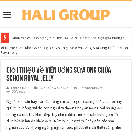
Nhận xét về DDVS phụ nữ Ume Tía Tô NT Beauty có hiệu quả không?
Home
/
Sức Khỏe & Sắc Đẹp
/
Giới thiệu về Viên Uống Sữa Ong Chúa Schon
Royal Jelly
Giới thiệu về Viên Uống Sữa Ong Chúa
Schon Royal Jelly
on
tanthai8784
Sức Khỏe & Sắc Đẹp
Comments Off
Giới
20 Views
thiệu
về
Người xưa vẫn hay nói “Cái răng cái tóc là góc con người”, câu nói này
Viên
Uống
quả thật không sai do con người ta thường hay ấn tượng bởi những đối
Sữa
tượng có mái tóc khỏe đẹp, tuy nhiên điều thực sự cuốn hút người đối
Ong
Chúa
diện hẳn là làn da khỏe đẹp . Nắm bắt được tâm lí này nên các nhà
Schon
Royal
nghiên cứu đã không ngừng nghiên cứu, phát triển, cải thiện cũng như
Jelly